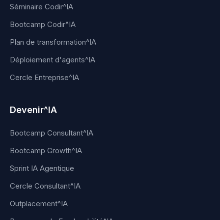
Séminaire Codir^IA
Bootcamp Codir^IA
Plan de transformation^IA
Déploiement d'agents^IA
Cercle Entreprise^IA
Devenir^IA
Bootcamp Consultant^IA
Bootcamp Growth^IA
Sprint IA Agentique
Cercle Consultant^IA
Outplacement^IA