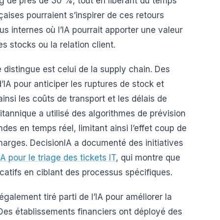
ng de près de 30 %, tout en libérant du temps
aises pourraient s’inspirer de ces retours
us internes où l’IA pourrait apporter une valeur
 stocks ou la relation client.
istingue est celui de la supply chain. Des
’IA pour anticiper les ruptures de stock et
ainsi les coûts de transport et les délais de
ritannique a utilisé des algorithmes de prévision
s en temps réel, limitant ainsi l’effet coup de
 marges. DecisionIA a documenté des initiatives
A pour le triage des tickets IT
, qui montre que
icatifs en ciblant des processus spécifiques.
également tiré parti de l’IA pour améliorer la
 Des établissements financiers ont déployé des