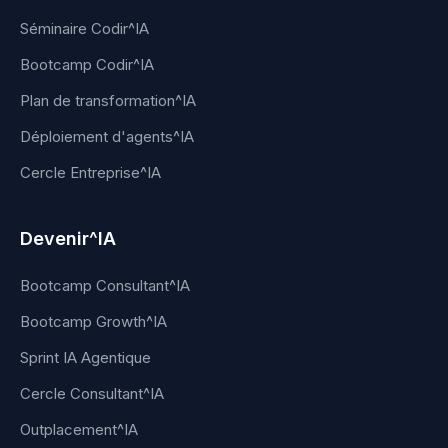
Séminaire Codir^IA
Bootcamp Codir^IA
Plan de transformation^IA
Déploiement d'agents^IA
Cercle Entreprise^IA
Devenir^IA
Bootcamp Consultant^IA
Bootcamp Growth^IA
Sprint IA Agentique
Cercle Consultant^IA
Outplacement^IA