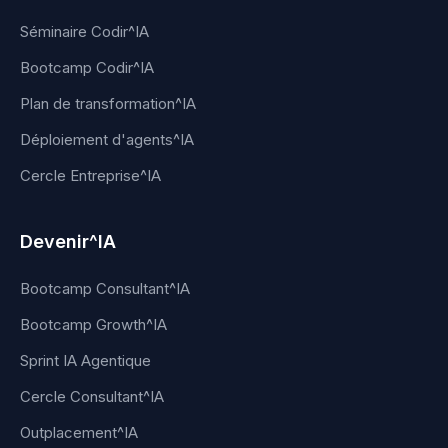
Séminaire Codir^IA
Bootcamp Codir^IA
Plan de transformation^IA
Déploiement d'agents^IA
Cercle Entreprise^IA
Devenir^IA
Bootcamp Consultant^IA
Bootcamp Growth^IA
Sprint IA Agentique
Cercle Consultant^IA
Outplacement^IA