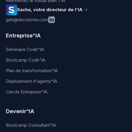
Réinventez le travail avec l'IA
Sacha, votre directeur de l'IA
→
gds@decisionia.com
Entreprise^IA
Séminaire Codir^IA
Bootcamp Codir^IA
Plan de transformation^IA
Déploiement d'agents^IA
Cercle Entreprise^IA
Devenir^IA
Bootcamp Consultant^IA