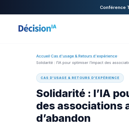
Conférence T
Accueil
Cas d'usage & Retours d'expérience
›
›
Solidarité : l’IA pour optimiser l’impact des assoc
CAS D'USAGE & RETOURS D'EXPÉRIENCE
Solidarité : l’IA p
des associations
d’abandon