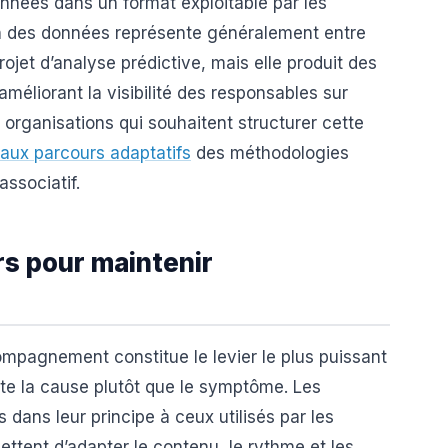
onnées dans un format exploitable par les
on des données représente généralement entre
projet d’analyse prédictive, mais elle produit des
méliorant la visibilité des responsables sur
 organisations qui souhaitent structurer cette
 aux parcours adaptatifs
des méthodologies
ssociatif.
rs pour maintenir
mpagnement constitue le levier le plus puissant
aite la cause plutôt que le symptôme. Les
dans leur principe à ceux utilisés par les
ttent d’adapter le contenu, le rythme et les