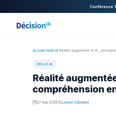
Conférence T
Accueil
Veille IA
Réalité augmentée et IA : percept
›
›
VEILLE IA
Réalité augmentée 
compréhension en
27 mai 2026
Lionel Clément