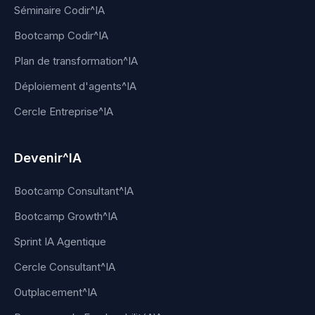
Séminaire Codir^IA
Bootcamp Codir^IA
Plan de transformation^IA
Déploiement d'agents^IA
Cercle Entreprise^IA
Devenir^IA
Bootcamp Consultant^IA
Bootcamp Growth^IA
Sprint IA Agentique
Cercle Consultant^IA
Outplacement^IA