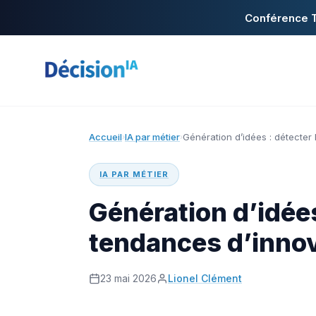
Conférence T
Accueil
IA par métier
Génération d’idées : détecter
›
›
IA PAR MÉTIER
Génération d’idées
tendances d’inno
23 mai 2026
Lionel Clément