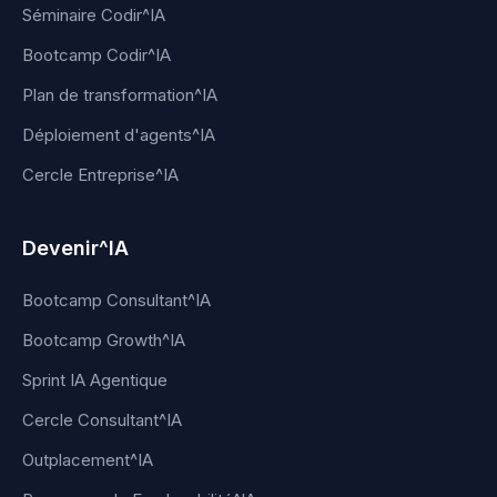
Séminaire Codir^IA
Bootcamp Codir^IA
Plan de transformation^IA
Déploiement d'agents^IA
Cercle Entreprise^IA
Devenir^IA
Bootcamp Consultant^IA
Bootcamp Growth^IA
Sprint IA Agentique
Cercle Consultant^IA
Outplacement^IA