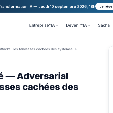
ransformation IA — Jeudi 10 septembre 2026, 18h
Je rése
Entreprise^IA
Devenir^IA
Sacha
attacks : les faiblesses cachées des systèmes IA
té — Adversarial
lesses cachées des