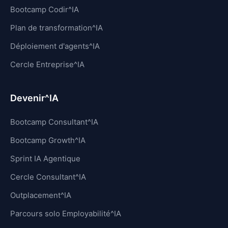
Bootcamp Codir^IA
Plan de transformation^IA
Déploiement d'agents^IA
Cercle Entreprise^IA
Devenir^IA
Bootcamp Consultant^IA
Bootcamp Growth^IA
Sprint IA Agentique
Cercle Consultant^IA
Outplacement^IA
Parcours solo Employabilité^IA